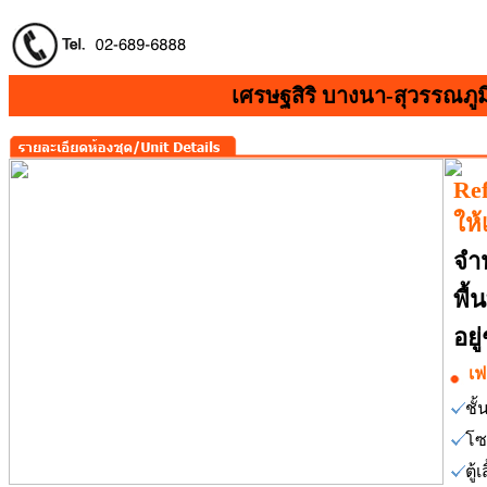
เศรษฐสิริ บางนา-สุวรรณภูม
Re
ให้
จำ
พื้
อยู
เฟ
ชั
โซ
ตู้เ