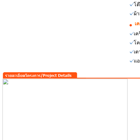
โต
ผ้
เค
เคร
โค
เต
แอ