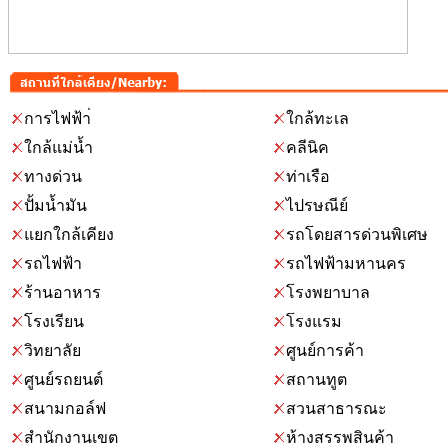
การไฟฟ้า่
ใกล้ทะเล
ใกล้แม่น้ำ
คลีนิค
ทางด่วน
ท่าเรือ
ปั้มน้ำมัน
ไปรษณีย์
แยกใกล้เคียง
รถโดยสารด่วนพิเศษ
รถไฟฟ้า
รถไฟฟ้ามหานคร
ร้านอาหาร
โรงพยาบาล
โรงเรียน
โรงแรม
วิทยาลัย
ศูนย์การค้า
ศูนย์รถยนต์
สถานทูต
สนามกอล์ฟ
สวนสาธารณะ
สำนักงานเขต
ห้างสรรพสินค้า