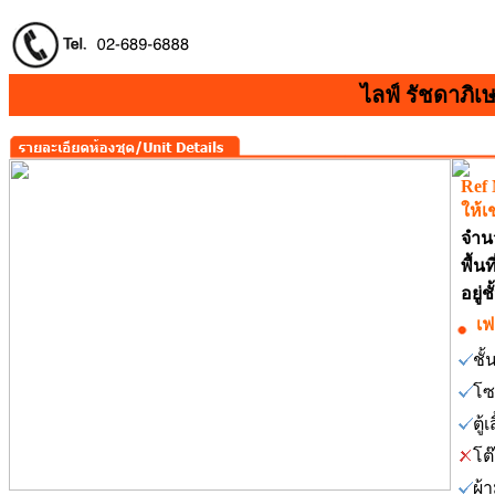
ไลฟ์ รัชดาภิเ
Ref
ให้เ
จำน
พื้น
อยู่
เฟ
ชั
โซ
ตู้เ
โต
ผ้