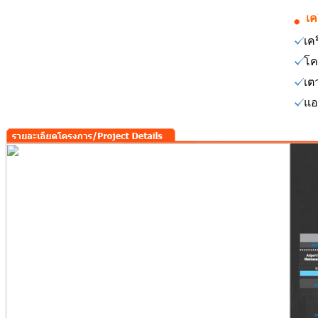
เค
เคร
โค
เต
แอ