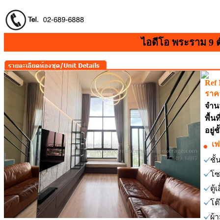
ไอดีโอ พระราม 9 
Ref
ราคา
จำน
พื้น
อยู่
เฟ
ชั
โซ
ตู้เ
โต
ผ้