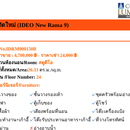
ตัดใหม่ (IDEO New Rama 9)
 No.IDRM900150B
ขาย : 4,700,000 ฿ - ราคาเช่า 24,000 ฿
วนห้องนอน/Room:
สตูดิโอ
ที่ทั้งหมด/Area:
26.33
ตร.ม./sq.m.
ชั้น /Floor Number:
24
อร์นิเจอร์/Furniture:
้นวางของ
ชั้นวางรองเท้า
ชุดครัวพร้อมอ่า
ฟา
ตู้เก็บของ
ตู้โชว์
สื้อผ้า
เตียงพร้อมที่นอน
โต๊ะเครื่องแป้ง
๊ะทำงาน+เก้าอี้
โต๊ะรับประทานอาหาร+เก้าอี้
ที่วางโทรทัศน์
าม่าน
อ่างอาบน้ำ