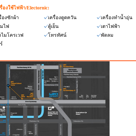
รื่องใช้ไฟฟ้า/Electornic:
ื่องซักผ้า
เครื่องดูดควัน
เครื่องทำน้ำอุ่น
มไฟ
ตู้เย็น
เตาไฟฟ้า
าไมโครเวฟ
โทรทัศน์
พัดลม
ร์