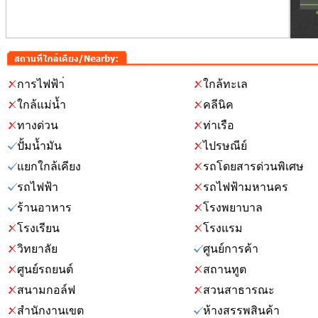
การไฟฟ้า่
ใกล้ทะเล
ใกล้แม่น้ำ
คลีนิค
ทางด่วน
ท่าเรือ
ปั้มน้ำมัน
ไปรษณีย์
แยกใกล้เคียง
รถโดยสารด่วนพิเศษ
รถไฟฟ้า
รถไฟฟ้ามหานคร
ร้านอาหาร
โรงพยาบาล
โรงเรียน
โรงแรม
วิทยาลัย
ศูนย์การค้า
ศูนย์รถยนต์
สถานทูต
สนามกอล์ฟ
สวนสาธารณะ
สำนักงานเขต
ห้างสรรพสินค้า