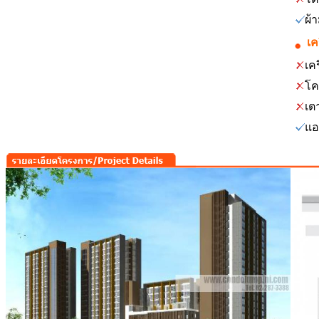
ผ้
เค
เคร
โค
เต
แอ