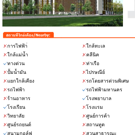
การไฟฟ้า่
ใกล้ทะเล
ใกล้แม่น้ำ
คลีนิค
ทางด่วน
ท่าเรือ
ปั้มน้ำมัน
ไปรษณีย์
แยกใกล้เคียง
รถโดยสารด่วนพิเศษ
รถไฟฟ้า
รถไฟฟ้ามหานคร
ร้านอาหาร
โรงพยาบาล
โรงเรียน
โรงแรม
วิทยาลัย
ศูนย์การค้า
ศูนย์รถยนต์
สถานทูต
สนามกอล์ฟ
สวนสาธารณะ