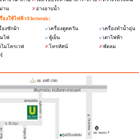
าม่าน
อ่างอาบน้ำ
รื่องใช้ไฟฟ้า/Electornic:
ื่องซักผ้า
เครื่องดูดควัน
เครื่องทำน้ำอุ่น
มไฟ
ตู้เย็น
เตาไฟฟ้า
าไมโครเวฟ
โทรทัศน์
พัดลม
ร์