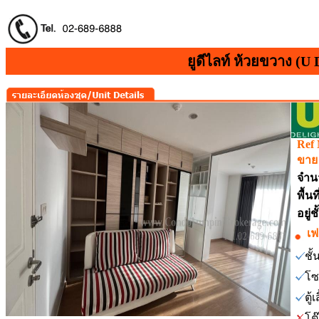
ยูดีไลท์ ห้วยขวาง (U
Ref
ขาย 
จำน
พื้น
อยู่
เฟ
ชั
โซ
ตู้เ
โต