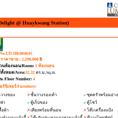
 Delight @ Huaykwang Station)
 No.UD-HK00464S
ราคาขาย : 2,290,000 ฿
วนห้องนอน/Room:
1 ห้องนอน
ที่ทั้งหมด/Area:
32.32
ตร.ม./sq.m.
ชั้น /Floor Number:
4
อร์นิเจอร์/Furniture:
้นวางของ
ชั้นวางรองเท้า
ชุดครัวพร้อมอ่า
ฟา
ตู้เก็บของ
ตู้โชว์
สื้อผ้า
เตียงพร้อมที่นอน
โต๊ะเครื่องแป้ง
๊ะทำงาน+เก้าอี้
โต๊ะรับประทานอาหาร+เก้าอี้
ที่วางโทรทัศน์