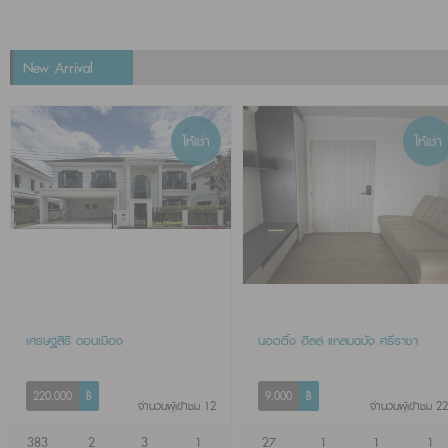
New Arrival
ให้เช่า
ให้เช่า
เศรษฐสิริ ดอนเมือง
นอตติ้ง ฮิลล์ แหลมฉบัง ศรีราชา
220,000
฿
9,000
฿
จำนวนผู้เข้าชม 12
จำนวนผู้เข้าชม 22
383
2
3
1
27
1
1
1