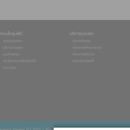
คอนโดลุมพินี
บริการของเรา
จุดเด่นของเรา
ค้นหาห้องชุด
บริการของเรา
ต้องการฝากขาย-เช่า
มุมนักลงทุน
ต้องการซื้อ-เช่า
ประสบการณ์ผู้อยู่อาศัย
ค้นหาตามแผนที่
ถาม-ตอบ
Lumpini Porperty (C) 2015 |
Privacy Policy
| designed by
www.lpn.co.th