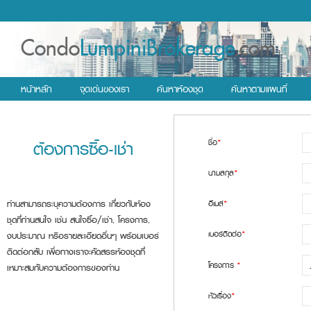
Condo
LumpiniBrokerage
.com
หน้าหลัก
จุดเด่นของเรา
ค้นหาห้องชุด
ค้นหาตามแผนที่
ต้องการซื้อ-เช่า
ชื่อ
*
นามสกุล
*
ท่านสามารถระบุความต้องการ เกี่ยวกับห้อง
อีเมล์
*
ชุดที่ท่านสนใจ เช่น สนใจซื้อ/เช่า, โครงการ,
เบอร์ติดต่อ
*
งบประมาณ หรือรายละเอียดอื่นๆ พร้อมเบอร์
ติดต่อกลับ เพื่อทางเราจะคัดสรรห้องชุดที่
โครงการ
*
เหมาะสมกับความต้องการของท่าน
หัวเรื่อง
*