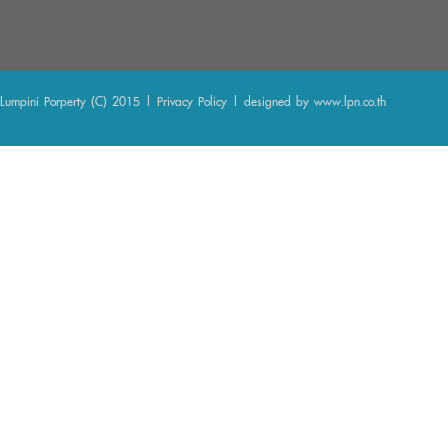
Lumpini Porperty (C) 2015 |
Privacy Policy
| designed by
www.lpn.co.th