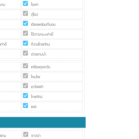
งชาม
โซฟา
ตู้โชว์
เตียงพร้อมที่นอน
โต๊ะทำงาน+เก้าอี้
้าอี้
ที่วางโทรทัศน์
อ่างอาบน้ำ
เครื่องดูดควัน
โคมไฟ
เตาไฟฟ้า
โทรทัศน์
แอร์
รียญ
ซาวน่า