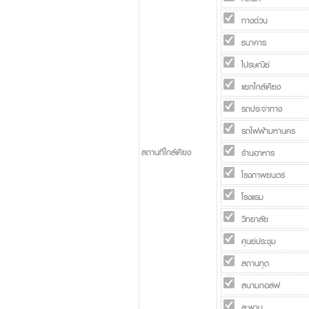
ทางด่วน
ธนาคาร
ไปรษณีย์
แยกใกล้เคียง
รถประจำทาง
รถไฟฟ้ามหานคร
สถานที่ใกล้เคียง
ร้านอาหาร
โรงภาพยนตร์
โรงแรม
วิทยาลัย
ศูนย์ประชุม
สถานทูต
สนามกอล์ฟ
สะพาน