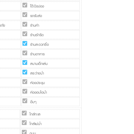
โต๊ะปิงปอง
รถรับส่ง
ภัย
ร้านค้า
ร้านซักรีด
ร้านสะดวกซื้อ
ร้านอาหาร
สนามเด็กเล่น
สระว่ายน้ำ
ห้องประชุม
ห้องอบไอน้ำ
อื่นๆ
ใกล้ทะเล
ใกล้แม่น้ำ
ถนน