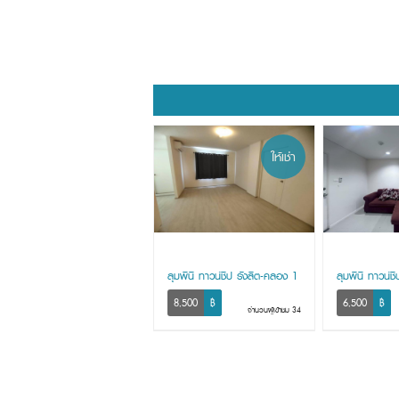
ให้เช่า
ลุมพินี ทาวน์ชิป รังสิต-คลอง 1
ลุมพินี ทาวน์ช
8,500
฿
6,500
฿
จำนวนผู้เข้าชม 34