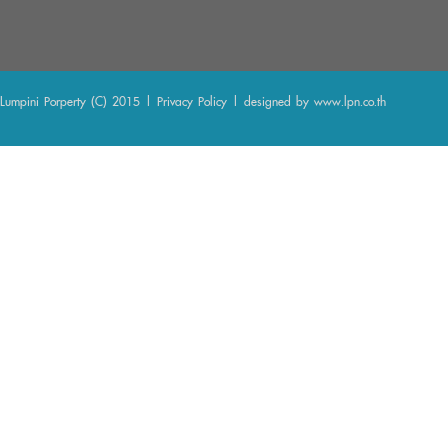
Lumpini Porperty (C) 2015 |
Privacy Policy
| designed by
www.lpn.co.th