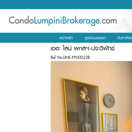
Condo
LumpiniBrokerage
.com
หน้าหลัก
จุดเด่นของเรา
ค้นหาห้อ
เดอะ ไลน์ พหลฯ-ประดิพัทธ์
Ref No.LINE-PP00022B