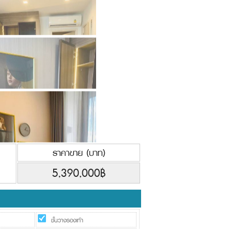
ราคาขาย (บาท)
5,390,000฿
ชั้นวางรองเท้า