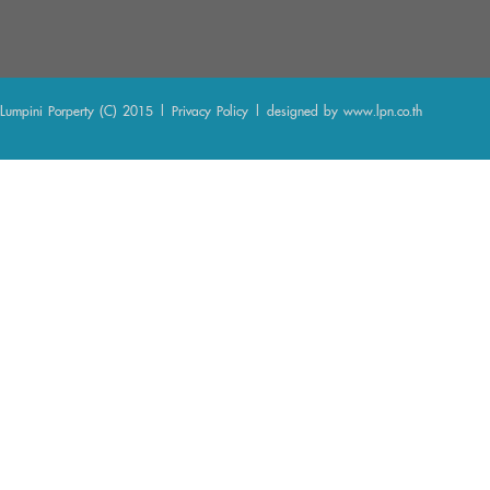
Lumpini Porperty (C) 2015 |
Privacy Policy
| designed by
www.lpn.co.th