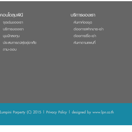
คอนโดลุมพินี
บริการของเรา
จุดเด่นของเรา
ค้นหาห้องชุด
บริการของเรา
ต้องการฝากขาย-เช่า
มุมนักลงทุน
ต้องการซื้อ-เช่า
ประสบการณ์ผู้อยู่อาศัย
ค้นหาตามแผนที่
ถาม-ตอบ
Lumpini Porperty (C) 2015 |
Privacy Policy
| designed by
www.lpn.co.th