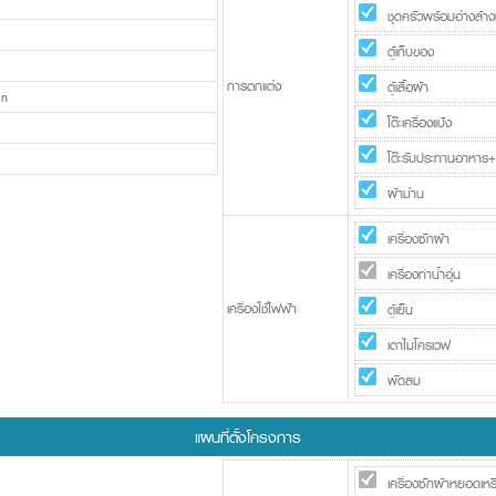
ชุดครัวพร้อมอ่างล้า
ตู้เก็บของ
การตกแต่ง
ตู้เสื้อผ้า
In
โต๊ะเครื่องแป้ง
โต๊ะรับประทานอาหาร+เก
ผ้าม่าน
เครื่องซักผ้า
เครื่องทำน้ำอุ่น
เครื่องใช้ไฟฟ้า
ตู้เย็น
เตาไมโครเวฟ
พัดลม
แผนที่ตั้งโครงการ
เครื่องซักผ้าหยอดเห