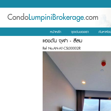
Condo
LumpiniBrokerage
.com
หน้าหลัก
จุดเด่นของเรา
ค้นหาห้อ
แอชตัน จุฬา - สีลม
Ref No.AN-AT-CSL00002R