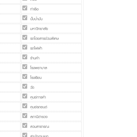
ท่าเรือ
ปั้มน้ำมัน
มหาวิทยาลัย
รถโดยสารด่วนพิเศษ
รถไฟฟ้า
ร้านค้า
โรงพยาบาล
โรงเรียน
วัด
ศูนย์การค้า
ศูนย์รถยนต์
สถานีตำรวจ
สวนสาธารณะ
สำนักงานเขต