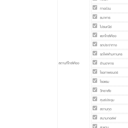
ทางด่วน
ธนาคาร
ไปรษณีย์
แยกใกล้เคียง
รถประจำทาง
รถไฟฟ้ามหานคร
สถานที่ใกล้เคียง
ร้านอาหาร
โรงภาพยนตร์
โรงแรม
วิทยาลัย
ศูนย์ประชุม
สถานทูต
สนามกอล์ฟ
สะพาน