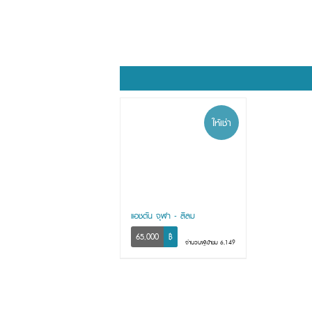
ให้เช่า
แอชตัน จุฬา - สีลม
65,000
฿
จำนวนผู้เข้าชม 6,149