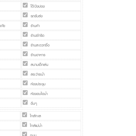
โต๊ะปิงปอง
รถรับส่ง
ภัย
ร้านค้า
ร้านซักรีด
ร้านสะดวกซื้อ
ร้านอาหาร
สนามเด็กเล่น
สระว่ายน้ำ
ห้องประชุม
ห้องอบไอน้ำ
อื่นๆ
ใกล้ทะเล
ใกล้แม่น้ำ
ถนน