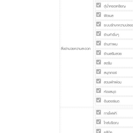
ตู้น้ำหยดเหรียญ
ฟิตเนส
ระบบรักษาความปลอด
ร้านค้าอื่นๆ
ร้านทำผม
สิ่งอำนวยความสะดวก
ร้านเสริมสวย
สตรีม
สนุกเกอร์
สวนพักผ่อน
ห้องสมุด
อินเตอร์เนต
การไฟฟ้า่
ใกล้บริเวณ
คลีนิค