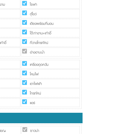
งชาม
โซฟา
ตู้โชว์
เตียงพร้อมที่นอน
โต๊ะทำงาน+เก้าอี้
้าอี้
ที่วางโทรทัศน์
อ่างอาบน้ำ
เครื่องดูดควัน
โคมไฟ
เตาไฟฟ้า
โทรทัศน์
แอร์
รียญ
ซาวน่า