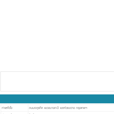
ทำเลที่ตั้ง
ถนนจตุรทิศ แขวงบางกะปิ เขตห้วยขวาง กรุงเทพฯ