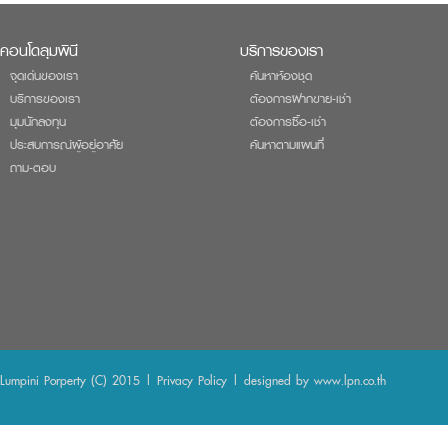
คอนโดลุมพินี
บริการของเรา
จุดเด่นของเรา
ค้นหาห้องชุด
บริการของเรา
ต้องการฝากขาย-เช่า
มุมนักลงทุน
ต้องการซื้อ-เช่า
ประสบการณ์ผู้อยู่อาศัย
ค้นหาตามแผนที่
ถาม-ตอบ
Lumpini Porperty (C) 2015 |
Privacy Policy
| designed by
www.lpn.co.th