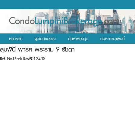
Condo
LumpiniBrokerage
.com
หน้าหลัก
จุดเด่นของเรา
ค้นหาห้องชุด
ค้นหาตามแผนที่
ลุมพินี พาร์ค พระราม 9-รัชดา
Ref No.LPark-RM901243S