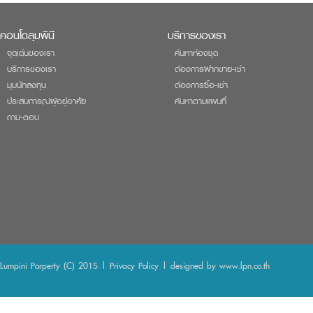
คอนโดลุมพินี
บริการของเรา
จุดเด่นของเรา
ค้นหาห้องชุด
บริการของเรา
ต้องการฝากขาย-เช่า
มุมนักลงทุน
ต้องการซื้อ-เช่า
ประสบการณ์ผู้อยู่อาศัย
ค้นหาตามแผนที่
ถาม-ตอบ
Lumpini Porperty (C) 2015 |
Privacy Policy
| designed by
www.lpn.co.th