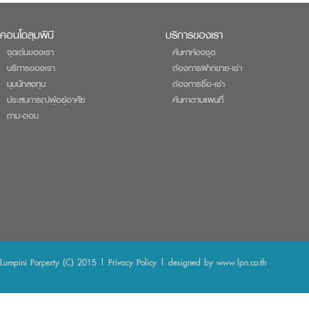
คอนโดลุมพินี
บริการของเรา
จุดเด่นของเรา
ค้นหาห้องชุด
บริการของเรา
ต้องการฝากขาย-เช่า
มุมนักลงทุน
ต้องการซื้อ-เช่า
ประสบการณ์ผู้อยู่อาศัย
ค้นหาตามแผนที่
ถาม-ตอบ
Lumpini Porperty (C) 2015 |
Privacy Policy
| designed by
www.lpn.co.th