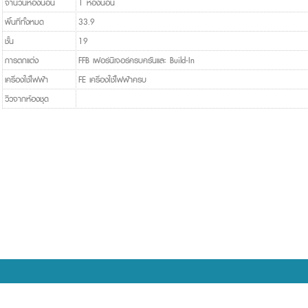
จำนวนห้องนอน
1 ห้องนอน
พื้นที่ทั้งหมด
33.9
ชั้น
19
การตกแต่ง
FFB เฟอร์นิเจอร์ครบครันและ Build-In
เครื่องใช้ไฟฟ้า
FE เครื่องใช้ไฟฟ้าครบ
วิวจากห้องชุด