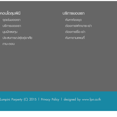
คอนโดลุมพินี
บริการของเรา
จุดเด่นของเรา
ค้นหาห้องชุด
บริการของเรา
ต้องการฝากขาย-เช่า
มุมนักลงทุน
ต้องการซื้อ-เช่า
ประสบการณ์ผู้อยู่อาศัย
ค้นหาตามแผนที่
ถาม-ตอบ
Lumpini Porperty (C) 2015 |
Privacy Policy
| designed by
www.lpn.co.th