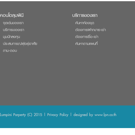
คอนโดลุมพินี
บริการของเรา
จุดเด่นของเรา
ค้นหาห้องชุด
บริการของเรา
ต้องการฝากขาย-เช่า
มุมนักลงทุน
ต้องการซื้อ-เช่า
ประสบการณ์ผู้อยู่อาศัย
ค้นหาตามแผนที่
ถาม-ตอบ
Lumpini Porperty (C) 2015 |
Privacy Policy
| designed by
www.lpn.co.th